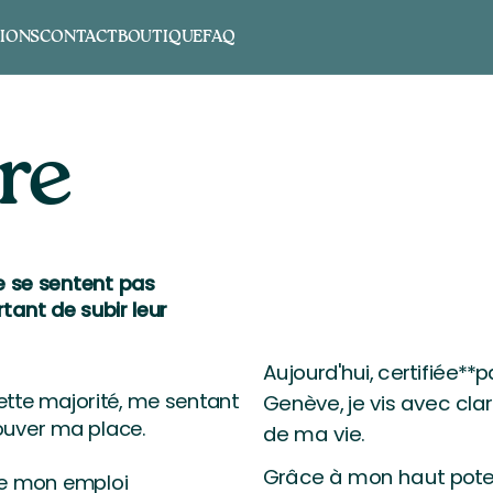
IONS
CONTACT
BOUTIQUE
FAQ
re
e se sentent pas
tant de subir leur
Aujourd'hui, certifiée**
cette majorité, me sentant
Genève, je vis avec cla
ouver ma place.
de ma vie.
Grâce à mon haut poten
 de mon emploi