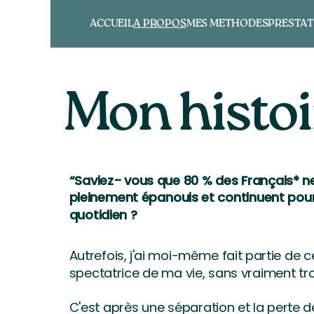
ACCUEIL
A PROPOS
MES METHODES
PRESTAT
Mon histoi
“Saviez- vous que 80 % des Français* n
pleinement épanouis et continuent pour
quotidien ?
Autrefois, j'ai moi-même fait partie de 
spectatrice de ma vie, sans vraiment tr
C'est après une séparation et la perte