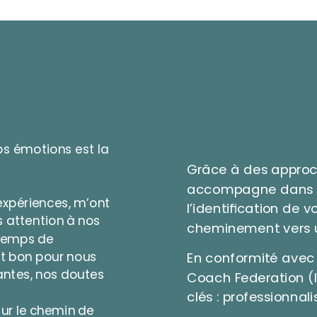
os émotions est la
Grâce à des approch
accompagne dans l’
expériences, m’ont
l’identification de 
ns attention à nos
cheminement vers u
t temps de
est bon pour nous
En conformité avec 
tantes, nos doutes
Coach Federation (IC
clés : professionnal
sur le chemin de